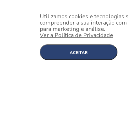
Utilizamos cookies e tecnologias 
compreender a sua interação com o
para marketing e análise.
Ver a Política de Privacidade
ACEITAR
EM CONSTRUÇÃO
Pinheiros , São Paulo
Nex One Faria Lima
A 2 minutos a pé da estação Faria Lima do Metrô 
minutos a pé do Shopping...
[saiba mais]