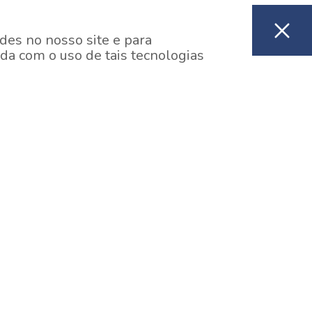
des no nosso site e para
da com o uso de tais tecnologias
EM CONSTRUÇÃO
ooklin, São Paulo
y One Estação Brooklin
7 minutos a pé da Estação Brooklin do Metrô.
aiba mais]