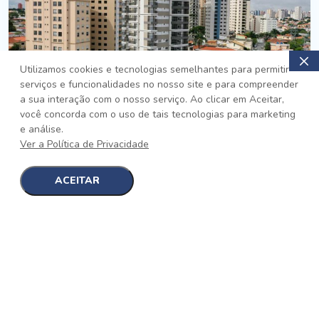
Utilizamos cookies e tecnologias semelhantes para permitir
serviços e funcionalidades no nosso site e para compreender
PRONTO
a sua interação com o nosso serviço. Ao clicar em Aceitar,
você concorda com o uso de tais tecnologias para marketing
Jardim da Saúde, São Paulo
e análise.
Auge Jardim da Saúde
Ver a Política de Privacidade
No auge da Flexibilidade
[saiba mais]
ACEITAR
1
1
detalhes