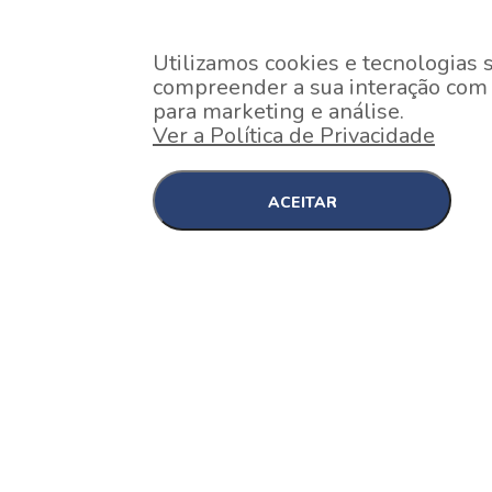
Utilizamos cookies e tecnologias 
compreender a sua interação com o
para marketing e análise.
Ver a Política de Privacidade
ACEITAR
EM CONSTRUÇÃO
Pinheiros , São Paulo
Nex One Faria Lima
A 2 minutos a pé da estação Faria Lima do Metrô 
minutos a pé do Shopping...
[saiba mais]