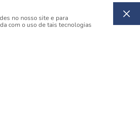
des no nosso site e para
da com o uso de tais tecnologias
EM CONSTRUÇÃO
ooklin, São Paulo
y One Estação Brooklin
7 minutos a pé da Estação Brooklin do Metrô.
aiba mais]