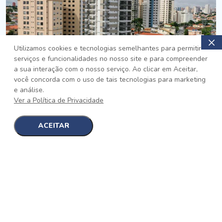
Utilizamos cookies e tecnologias semelhantes para permitir
serviços e funcionalidades no nosso site e para compreender
PRONTO
a sua interação com o nosso serviço. Ao clicar em Aceitar,
você concorda com o uso de tais tecnologias para marketing
Jardim da Saúde, São Paulo
e análise.
Auge Jardim da Saúde
Ver a Política de Privacidade
No auge da Flexibilidade
[saiba mais]
ACEITAR
1
1
detalhes