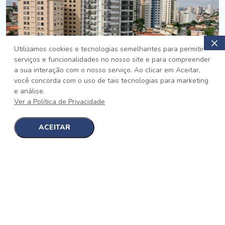
Utilizamos cookies e tecnologias semelhantes para permitir
serviços e funcionalidades no nosso site e para compreender
PRONTO
a sua interação com o nosso serviço. Ao clicar em Aceitar,
você concorda com o uso de tais tecnologias para marketing
Jardim da Saúde, São Paulo
e análise.
Auge Jardim da Saúde
Ver a Política de Privacidade
No auge da Flexibilidade
[saiba mais]
ACEITAR
1
1
detalhes