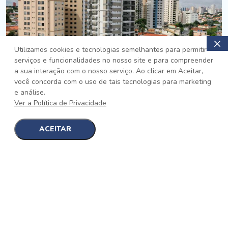
Utilizamos cookies e tecnologias semelhantes para permitir
serviços e funcionalidades no nosso site e para compreender
PRONTO
a sua interação com o nosso serviço. Ao clicar em Aceitar,
você concorda com o uso de tais tecnologias para marketing
Jardim da Saúde, São Paulo
e análise.
Auge Jardim da Saúde
Ver a Política de Privacidade
No auge da Flexibilidade
[saiba mais]
ACEITAR
1
1
detalhes