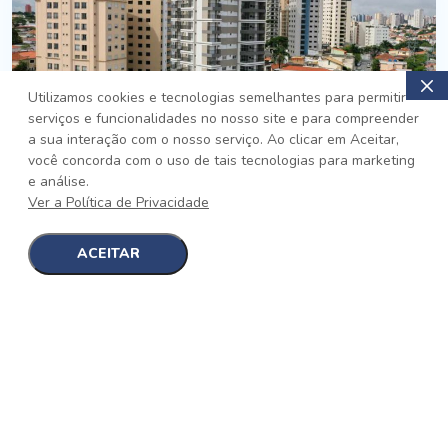
Utilizamos cookies e tecnologias semelhantes para permitir
serviços e funcionalidades no nosso site e para compreender
PRONTO
a sua interação com o nosso serviço. Ao clicar em Aceitar,
você concorda com o uso de tais tecnologias para marketing
Jardim da Saúde, São Paulo
e análise.
Auge Jardim da Saúde
Ver a Política de Privacidade
No auge da Flexibilidade
[saiba mais]
ACEITAR
1
1
detalhes