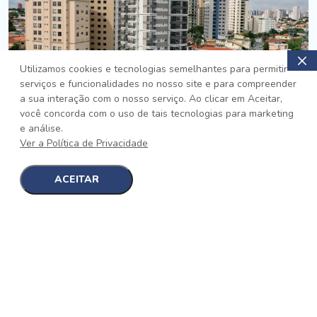
Utilizamos cookies e tecnologias semelhantes para permitir
serviços e funcionalidades no nosso site e para compreender
PRONTO
a sua interação com o nosso serviço. Ao clicar em Aceitar,
você concorda com o uso de tais tecnologias para marketing
Jardim da Saúde, São Paulo
e análise.
Auge Jardim da Saúde
Ver a Política de Privacidade
No auge da Flexibilidade
[saiba mais]
ACEITAR
1
1
detalhes