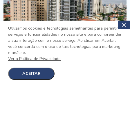
Utilizamos cookies e tecnologias semelhantes para permitir
serviços e funcionalidades no nosso site e para compreender
PRONTO
a sua interação com o nosso serviço. Ao clicar em Aceitar,
você concorda com o uso de tais tecnologias para marketing
Jardim da Saúde, São Paulo
e análise.
Auge Jardim da Saúde
Ver a Política de Privacidade
No auge da Flexibilidade
[saiba mais]
ACEITAR
1
1
detalhes