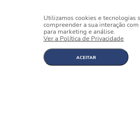
Utilizamos cookies e tecnologias 
compreender a sua interação com o
para marketing e análise.
Ver a Política de Privacidade
ACEITAR
EM CONSTRUÇÃO
Pinheiros , São Paulo
Nex One Faria Lima
A 2 minutos a pé da estação Faria Lima do Metrô 
minutos a pé do Shopping...
[saiba mais]