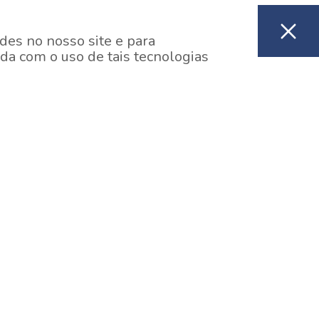
des no nosso site e para
da com o uso de tais tecnologias
EM CONSTRUÇÃO
ooklin, São Paulo
y One Estação Brooklin
7 minutos a pé da Estação Brooklin do Metrô.
aiba mais]