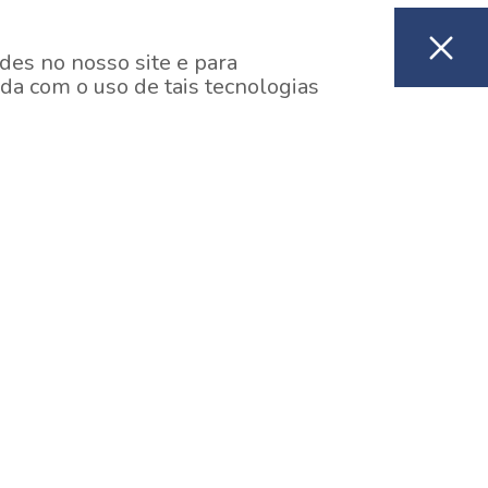
des no nosso site e para
da com o uso de tais tecnologias
EM CONSTRUÇÃO
ooklin, São Paulo
y One Estação Brooklin
7 minutos a pé da Estação Brooklin do Metrô.
aiba mais]