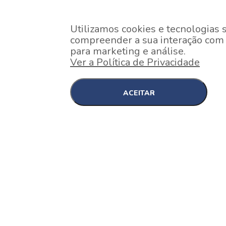
Utilizamos cookies e tecnologias 
compreender a sua interação com o
para marketing e análise.
Ver a Política de Privacidade
ACEITAR
EM CONSTRUÇÃO
Pinheiros , São Paulo
Nex One Faria Lima
A 2 minutos a pé da estação Faria Lima do Metrô 
minutos a pé do Shopping...
[saiba mais]