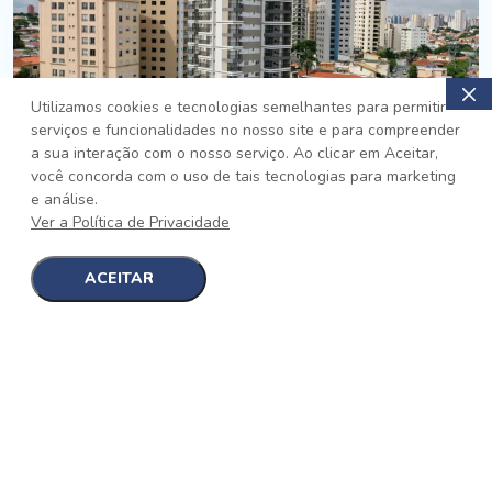
Utilizamos cookies e tecnologias semelhantes para permitir
serviços e funcionalidades no nosso site e para compreender
PRONTO
a sua interação com o nosso serviço. Ao clicar em Aceitar,
você concorda com o uso de tais tecnologias para marketing
Jardim da Saúde, São Paulo
e análise.
Auge Jardim da Saúde
Ver a Política de Privacidade
No auge da Flexibilidade
[saiba mais]
ACEITAR
1
1
detalhes