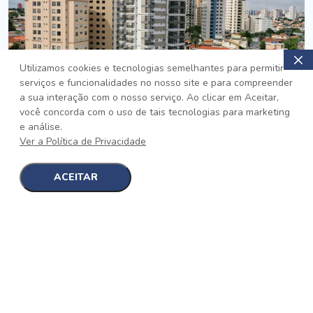
Utilizamos cookies e tecnologias semelhantes para permitir
serviços e funcionalidades no nosso site e para compreender
PRONTO
a sua interação com o nosso serviço. Ao clicar em Aceitar,
você concorda com o uso de tais tecnologias para marketing
Jardim da Saúde, São Paulo
e análise.
Auge Jardim da Saúde
Ver a Política de Privacidade
No auge da Flexibilidade
[saiba mais]
ACEITAR
1
1
detalhes