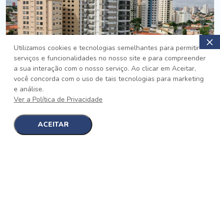
Utilizamos cookies e tecnologias semelhantes para permitir
serviços e funcionalidades no nosso site e para compreender
PRONTO
a sua interação com o nosso serviço. Ao clicar em Aceitar,
você concorda com o uso de tais tecnologias para marketing
Jardim da Saúde, São Paulo
e análise.
Auge Jardim da Saúde
Ver a Política de Privacidade
No auge da Flexibilidade
[saiba mais]
ACEITAR
1
1
detalhes