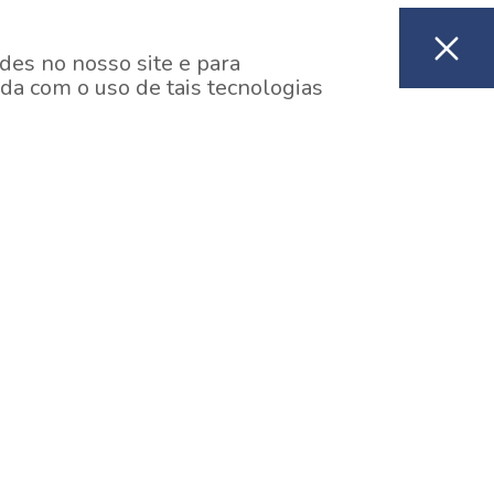
des no nosso site e para
da com o uso de tais tecnologias
EM CONSTRUÇÃO
ooklin, São Paulo
y One Estação Brooklin
7 minutos a pé da Estação Brooklin do Metrô.
aiba mais]