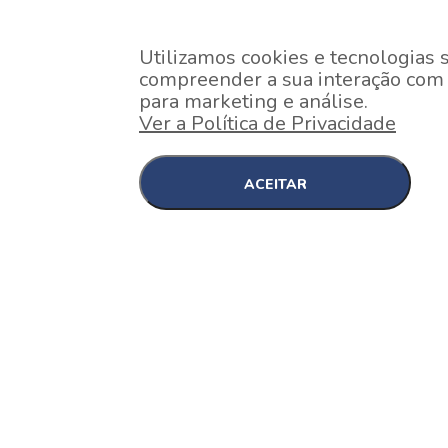
Utilizamos cookies e tecnologias 
compreender a sua interação com o
para marketing e análise.
Ver a Política de Privacidade
ACEITAR
EM CONSTRUÇÃO
Pinheiros , São Paulo
Nex One Faria Lima
A 2 minutos a pé da estação Faria Lima do Metrô 
minutos a pé do Shopping...
[saiba mais]