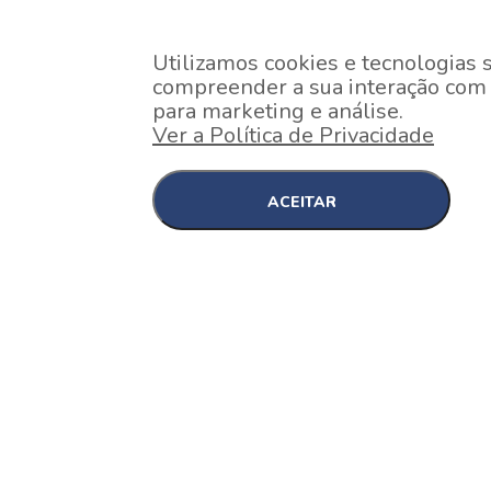
Utilizamos cookies e tecnologias 
compreender a sua interação com o
para marketing e análise.
Ver a Política de Privacidade
ACEITAR
EM CONSTRUÇÃO
Pinheiros , São Paulo
Nex One Faria Lima
A 2 minutos a pé da estação Faria Lima do Metrô 
minutos a pé do Shopping...
[saiba mais]