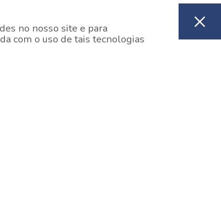
des no nosso site e para
da com o uso de tais tecnologias
EM CONSTRUÇÃO
ooklin, São Paulo
y One Estação Brooklin
7 minutos a pé da Estação Brooklin do Metrô.
aiba mais]