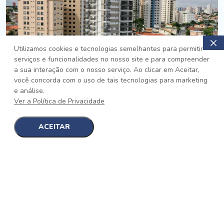
Utilizamos cookies e tecnologias semelhantes para permitir
serviços e funcionalidades no nosso site e para compreender
PRONTO
a sua interação com o nosso serviço. Ao clicar em Aceitar,
você concorda com o uso de tais tecnologias para marketing
Jardim da Saúde, São Paulo
e análise.
Auge Jardim da Saúde
Ver a Política de Privacidade
No auge da Flexibilidade
[saiba mais]
ACEITAR
1
1
detalhes