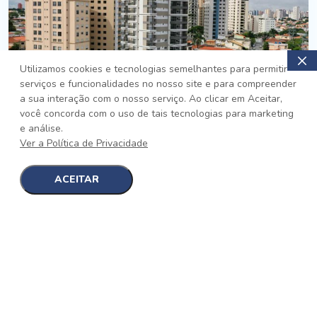
Utilizamos cookies e tecnologias semelhantes para permitir
serviços e funcionalidades no nosso site e para compreender
PRONTO
a sua interação com o nosso serviço. Ao clicar em Aceitar,
você concorda com o uso de tais tecnologias para marketing
Jardim da Saúde, São Paulo
e análise.
Auge Jardim da Saúde
Ver a Política de Privacidade
No auge da Flexibilidade
[saiba mais]
ACEITAR
1
1
detalhes