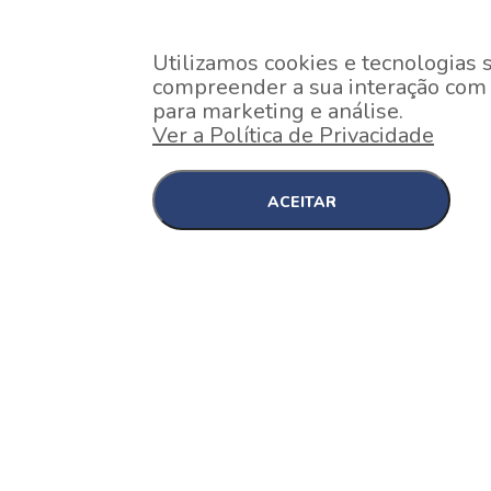
Utilizamos cookies e tecnologias 
compreender a sua interação com o
para marketing e análise.
Ver a Política de Privacidade
ACEITAR
EM CONSTRUÇÃO
Pinheiros , São Paulo
Nex One Faria Lima
A 2 minutos a pé da estação Faria Lima do Metrô 
minutos a pé do Shopping...
[saiba mais]