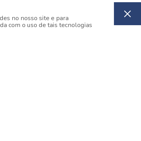
des no nosso site e para
da com o uso de tais tecnologias
EM CONSTRUÇÃO
ooklin, São Paulo
y One Estação Brooklin
7 minutos a pé da Estação Brooklin do Metrô.
aiba mais]