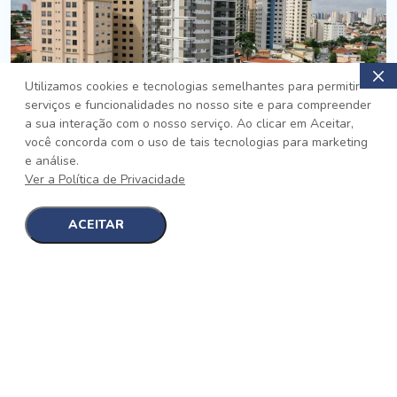
Utilizamos cookies e tecnologias semelhantes para permitir
serviços e funcionalidades no nosso site e para compreender
PRONTO
a sua interação com o nosso serviço. Ao clicar em Aceitar,
você concorda com o uso de tais tecnologias para marketing
Jardim da Saúde, São Paulo
e análise.
Auge Jardim da Saúde
Ver a Política de Privacidade
No auge da Flexibilidade
[saiba mais]
ACEITAR
1
1
detalhes