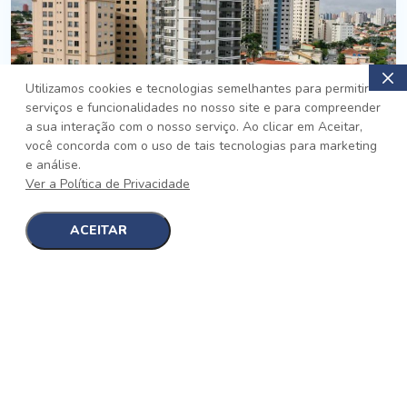
Utilizamos cookies e tecnologias semelhantes para permitir
serviços e funcionalidades no nosso site e para compreender
PRONTO
a sua interação com o nosso serviço. Ao clicar em Aceitar,
você concorda com o uso de tais tecnologias para marketing
Jardim da Saúde, São Paulo
e análise.
Auge Jardim da Saúde
Ver a Política de Privacidade
No auge da Flexibilidade
[saiba mais]
ACEITAR
1
1
detalhes