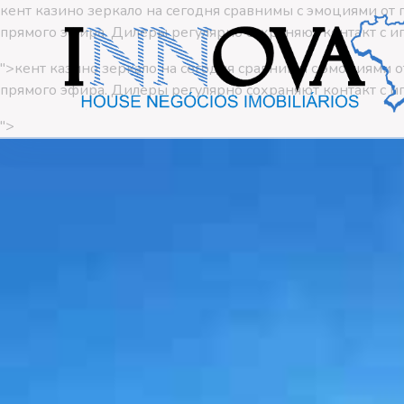
кент казино зеркало на сегодня сравнимы с эмоциями от 
прямого эфира. Дилеры регулярно сохраняют контакт с иг
">
кент казино зеркало на сегодня сравнимы с эмоциями о
прямого эфира. Дилеры регулярно сохраняют контакт с иг
">