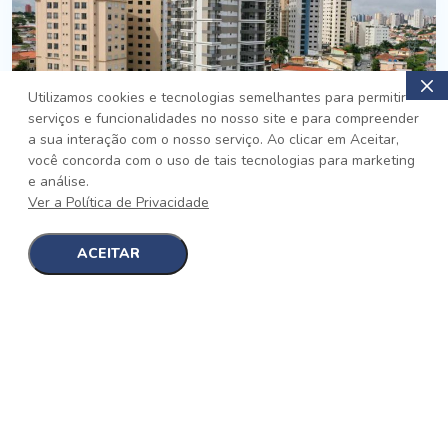
Utilizamos cookies e tecnologias semelhantes para permitir
serviços e funcionalidades no nosso site e para compreender
PRONTO
a sua interação com o nosso serviço. Ao clicar em Aceitar,
você concorda com o uso de tais tecnologias para marketing
Jardim da Saúde, São Paulo
e análise.
Auge Jardim da Saúde
Ver a Política de Privacidade
No auge da Flexibilidade
[saiba mais]
ACEITAR
1
1
detalhes