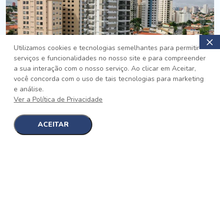
Utilizamos cookies e tecnologias semelhantes para permitir
serviços e funcionalidades no nosso site e para compreender
PRONTO
a sua interação com o nosso serviço. Ao clicar em Aceitar,
você concorda com o uso de tais tecnologias para marketing
Jardim da Saúde, São Paulo
e análise.
Auge Jardim da Saúde
Ver a Política de Privacidade
No auge da Flexibilidade
[saiba mais]
ACEITAR
1
1
detalhes