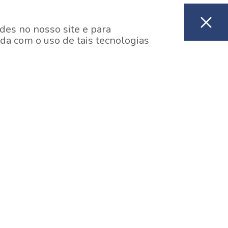
des no nosso site e para
da com o uso de tais tecnologias
EM CONSTRUÇÃO
ooklin, São Paulo
y One Estação Brooklin
7 minutos a pé da Estação Brooklin do Metrô.
aiba mais]