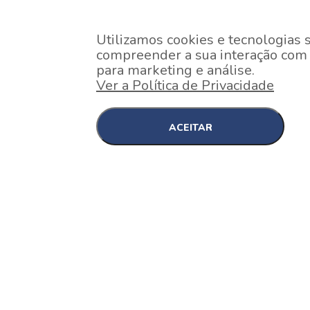
Utilizamos cookies e tecnologias 
compreender a sua interação com o
para marketing e análise.
Ver a Política de Privacidade
ACEITAR
EM CONSTRUÇÃO
Pinheiros , São Paulo
Nex One Faria Lima
A 2 minutos a pé da estação Faria Lima do Metrô 
minutos a pé do Shopping...
[saiba mais]