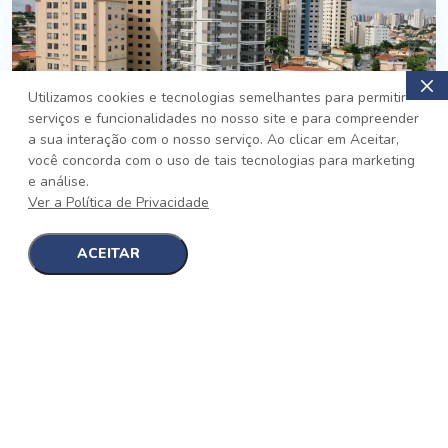
Utilizamos cookies e tecnologias semelhantes para permitir
serviços e funcionalidades no nosso site e para compreender
PRONTO
a sua interação com o nosso serviço. Ao clicar em Aceitar,
você concorda com o uso de tais tecnologias para marketing
Jardim da Saúde, São Paulo
e análise.
Auge Jardim da Saúde
Ver a Política de Privacidade
No auge da Flexibilidade
[saiba mais]
ACEITAR
1
1
detalhes