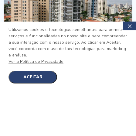
Utilizamos cookies e tecnologias semelhantes para permitir
serviços e funcionalidades no nosso site e para compreender
PRONTO
a sua interação com o nosso serviço. Ao clicar em Aceitar,
você concorda com o uso de tais tecnologias para marketing
Jardim da Saúde, São Paulo
e análise.
Auge Jardim da Saúde
Ver a Política de Privacidade
No auge da Flexibilidade
[saiba mais]
ACEITAR
1
1
detalhes