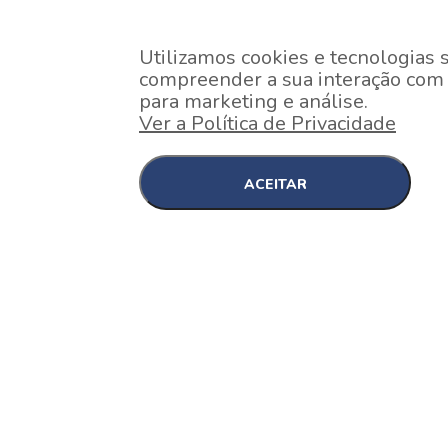
Utilizamos cookies e tecnologias 
compreender a sua interação com o
para marketing e análise.
Ver a Política de Privacidade
ACEITAR
EM CONSTRUÇÃO
Pinheiros , São Paulo
Nex One Faria Lima
A 2 minutos a pé da estação Faria Lima do Metrô 
minutos a pé do Shopping...
[saiba mais]