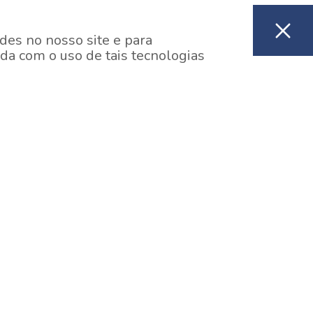
des no nosso site e para
da com o uso de tais tecnologias
EM CONSTRUÇÃO
ooklin, São Paulo
y One Estação Brooklin
7 minutos a pé da Estação Brooklin do Metrô.
aiba mais]