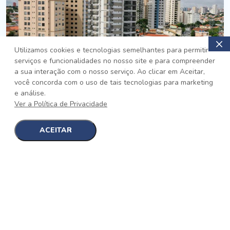
Utilizamos cookies e tecnologias semelhantes para permitir
serviços e funcionalidades no nosso site e para compreender
PRONTO
a sua interação com o nosso serviço. Ao clicar em Aceitar,
você concorda com o uso de tais tecnologias para marketing
Jardim da Saúde, São Paulo
e análise.
Auge Jardim da Saúde
Ver a Política de Privacidade
No auge da Flexibilidade
[saiba mais]
ACEITAR
1
1
detalhes