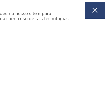
des no nosso site e para
da com o uso de tais tecnologias
EM CONSTRUÇÃO
ooklin, São Paulo
y One Estação Brooklin
7 minutos a pé da Estação Brooklin do Metrô.
aiba mais]