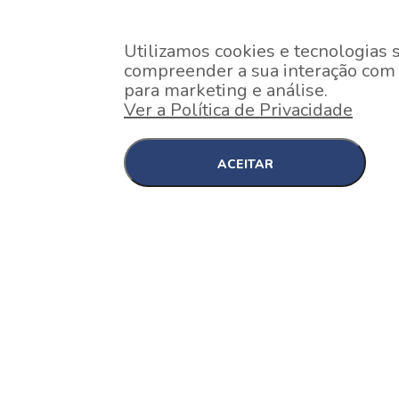
Utilizamos cookies e tecnologias 
compreender a sua interação com o
para marketing e análise.
Ver a Política de Privacidade
ACEITAR
EM CONSTRUÇÃO
Pinheiros , São Paulo
Nex One Faria Lima
A 2 minutos a pé da estação Faria Lima do Metrô 
minutos a pé do Shopping...
[saiba mais]