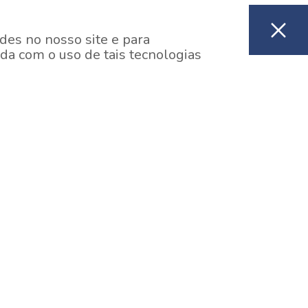
des no nosso site e para
da com o uso de tais tecnologias
EM CONSTRUÇÃO
ooklin, São Paulo
y One Estação Brooklin
7 minutos a pé da Estação Brooklin do Metrô.
aiba mais]