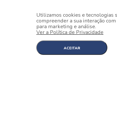
Utilizamos cookies e tecnologias 
compreender a sua interação com o
para marketing e análise.
Ver a Política de Privacidade
ACEITAR
EM CONSTRUÇÃO
Pinheiros , São Paulo
Nex One Faria Lima
A 2 minutos a pé da estação Faria Lima do Metrô 
minutos a pé do Shopping...
[saiba mais]