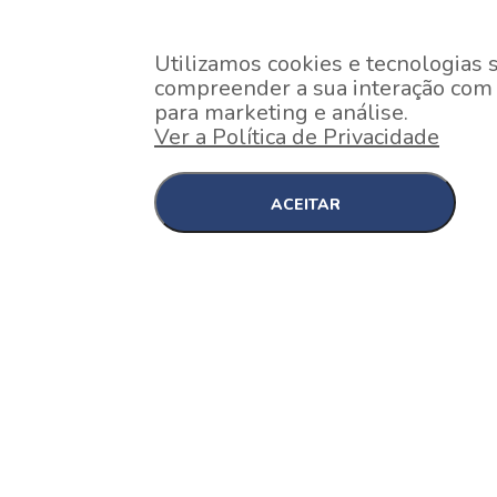
Utilizamos cookies e tecnologias 
compreender a sua interação com o
para marketing e análise.
Ver a Política de Privacidade
ACEITAR
EM CONSTRUÇÃO
Pinheiros , São Paulo
Nex One Faria Lima
A 2 minutos a pé da estação Faria Lima do Metrô 
minutos a pé do Shopping...
[saiba mais]