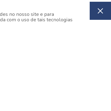
des no nosso site e para
da com o uso de tais tecnologias
EM CONSTRUÇÃO
ooklin, São Paulo
y One Estação Brooklin
7 minutos a pé da Estação Brooklin do Metrô.
aiba mais]