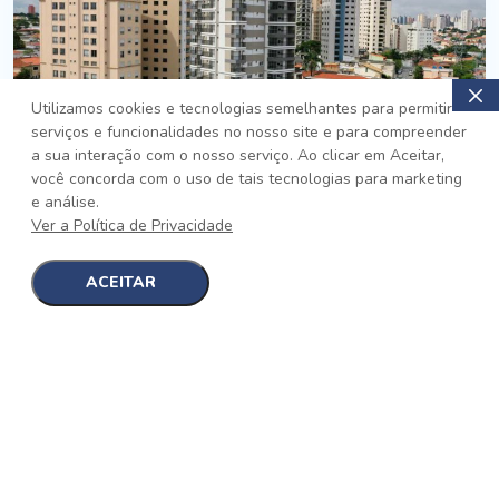
Utilizamos cookies e tecnologias semelhantes para permitir
serviços e funcionalidades no nosso site e para compreender
PRONTO
a sua interação com o nosso serviço. Ao clicar em Aceitar,
você concorda com o uso de tais tecnologias para marketing
Jardim da Saúde, São Paulo
e análise.
Auge Jardim da Saúde
Ver a Política de Privacidade
No auge da Flexibilidade
[saiba mais]
ACEITAR
1
1
detalhes