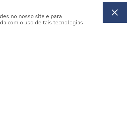
des no nosso site e para
da com o uso de tais tecnologias
EM CONSTRUÇÃO
ooklin, São Paulo
y One Estação Brooklin
7 minutos a pé da Estação Brooklin do Metrô.
aiba mais]