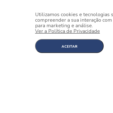
Utilizamos cookies e tecnologias 
compreender a sua interação com o
para marketing e análise.
Ver a Política de Privacidade
ACEITAR
EM CONSTRUÇÃO
Pinheiros , São Paulo
Nex One Faria Lima
A 2 minutos a pé da estação Faria Lima do Metrô 
minutos a pé do Shopping...
[saiba mais]