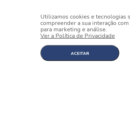
Utilizamos cookies e tecnologias 
compreender a sua interação com o
para marketing e análise.
Ver a Política de Privacidade
ACEITAR
EM CONSTRUÇÃO
Pinheiros , São Paulo
Nex One Faria Lima
A 2 minutos a pé da estação Faria Lima do Metrô 
minutos a pé do Shopping...
[saiba mais]