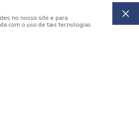
des no nosso site e para
da com o uso de tais tecnologias
EM CONSTRUÇÃO
ooklin, São Paulo
y One Estação Brooklin
7 minutos a pé da Estação Brooklin do Metrô.
aiba mais]