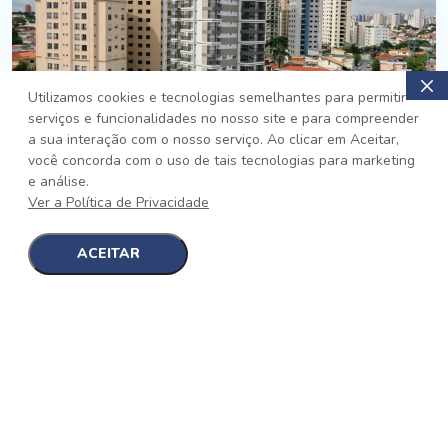
Utilizamos cookies e tecnologias semelhantes para permitir
serviços e funcionalidades no nosso site e para compreender
PRONTO
a sua interação com o nosso serviço. Ao clicar em Aceitar,
você concorda com o uso de tais tecnologias para marketing
Jardim da Saúde, São Paulo
e análise.
Auge Jardim da Saúde
Ver a Política de Privacidade
No auge da Flexibilidade
[saiba mais]
ACEITAR
1
1
detalhes