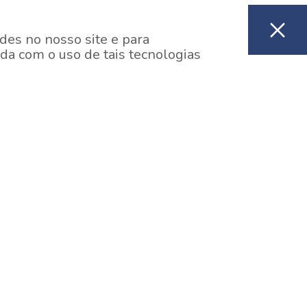
des no nosso site e para
da com o uso de tais tecnologias
EM CONSTRUÇÃO
ooklin, São Paulo
y One Estação Brooklin
7 minutos a pé da Estação Brooklin do Metrô.
aiba mais]