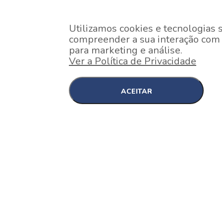
Utilizamos cookies e tecnologias 
compreender a sua interação com o
para marketing e análise.
Ver a Política de Privacidade
ACEITAR
EM CONSTRUÇÃO
Pinheiros , São Paulo
Nex One Faria Lima
A 2 minutos a pé da estação Faria Lima do Metrô 
minutos a pé do Shopping...
[saiba mais]