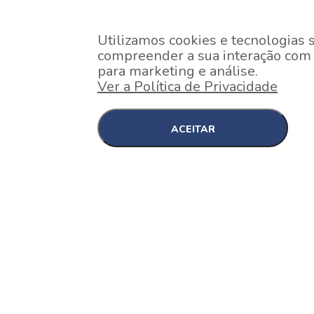
Utilizamos cookies e tecnologias 
compreender a sua interação com o
para marketing e análise.
Ver a Política de Privacidade
ACEITAR
EM CONSTRUÇÃO
Pinheiros , São Paulo
Nex One Faria Lima
A 2 minutos a pé da estação Faria Lima do Metrô 
minutos a pé do Shopping...
[saiba mais]