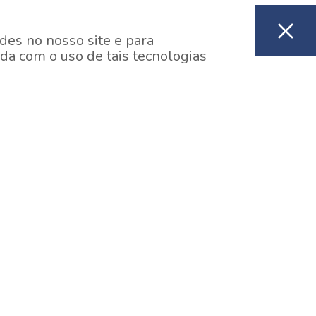
des no nosso site e para
da com o uso de tais tecnologias
EM CONSTRUÇÃO
ooklin, São Paulo
y One Estação Brooklin
7 minutos a pé da Estação Brooklin do Metrô.
aiba mais]