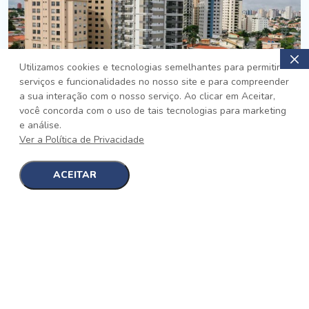
Utilizamos cookies e tecnologias semelhantes para permitir
serviços e funcionalidades no nosso site e para compreender
PRONTO
a sua interação com o nosso serviço. Ao clicar em Aceitar,
você concorda com o uso de tais tecnologias para marketing
Jardim da Saúde, São Paulo
e análise.
Auge Jardim da Saúde
Ver a Política de Privacidade
No auge da Flexibilidade
[saiba mais]
ACEITAR
1
1
detalhes