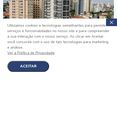
Utilizamos cookies e tecnologias semelhantes para permitir
serviços e funcionalidades no nosso site e para compreender
PRONTO
a sua interação com o nosso serviço. Ao clicar em Aceitar,
você concorda com o uso de tais tecnologias para marketing
Jardim da Saúde, São Paulo
e análise.
Auge Jardim da Saúde
Ver a Política de Privacidade
No auge da Flexibilidade
[saiba mais]
ACEITAR
1
1
detalhes