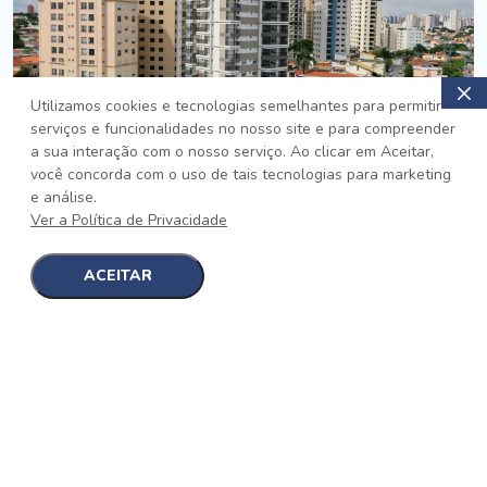
Utilizamos cookies e tecnologias semelhantes para permitir
serviços e funcionalidades no nosso site e para compreender
PRONTO
a sua interação com o nosso serviço. Ao clicar em Aceitar,
você concorda com o uso de tais tecnologias para marketing
Jardim da Saúde, São Paulo
e análise.
Auge Jardim da Saúde
Ver a Política de Privacidade
No auge da Flexibilidade
[saiba mais]
ACEITAR
1
1
detalhes