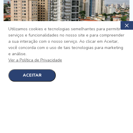
Utilizamos cookies e tecnologias semelhantes para permitir
serviços e funcionalidades no nosso site e para compreender
PRONTO
a sua interação com o nosso serviço. Ao clicar em Aceitar,
você concorda com o uso de tais tecnologias para marketing
Jardim da Saúde, São Paulo
e análise.
Auge Jardim da Saúde
Ver a Política de Privacidade
No auge da Flexibilidade
[saiba mais]
ACEITAR
1
1
detalhes