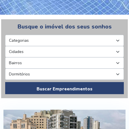
Busque o imóvel dos seus sonhos
Buscar Empreendimentos