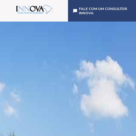
FALE COM UM CONSULTOR
INNOVA