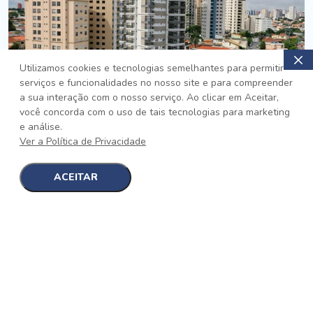
Utilizamos cookies e tecnologias semelhantes para permitir
serviços e funcionalidades no nosso site e para compreender
PRONTO
a sua interação com o nosso serviço. Ao clicar em Aceitar,
você concorda com o uso de tais tecnologias para marketing
Jardim da Saúde, São Paulo
e análise.
Auge Jardim da Saúde
Ver a Política de Privacidade
No auge da Flexibilidade
[saiba mais]
ACEITAR
1
1
detalhes