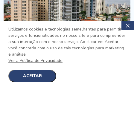
Utilizamos cookies e tecnologias semelhantes para permitir
serviços e funcionalidades no nosso site e para compreender
PRONTO
a sua interação com o nosso serviço. Ao clicar em Aceitar,
você concorda com o uso de tais tecnologias para marketing
Jardim da Saúde, São Paulo
e análise.
Auge Jardim da Saúde
Ver a Política de Privacidade
No auge da Flexibilidade
[saiba mais]
ACEITAR
1
1
detalhes