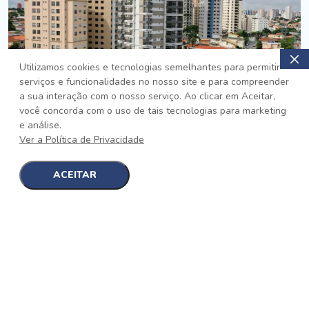
Utilizamos cookies e tecnologias semelhantes para permitir
serviços e funcionalidades no nosso site e para compreender
PRONTO
a sua interação com o nosso serviço. Ao clicar em Aceitar,
você concorda com o uso de tais tecnologias para marketing
Jardim da Saúde, São Paulo
e análise.
Auge Jardim da Saúde
Ver a Política de Privacidade
No auge da Flexibilidade
[saiba mais]
ACEITAR
1
1
detalhes