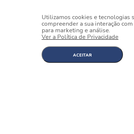
Utilizamos cookies e tecnologias 
compreender a sua interação com o
para marketing e análise.
Ver a Política de Privacidade
ACEITAR
EM CONSTRUÇÃO
Pinheiros , São Paulo
Nex One Faria Lima
A 2 minutos a pé da estação Faria Lima do Metrô 
minutos a pé do Shopping...
[saiba mais]