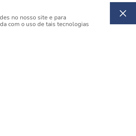
des no nosso site e para
da com o uso de tais tecnologias
EM CONSTRUÇÃO
ooklin, São Paulo
y One Estação Brooklin
7 minutos a pé da Estação Brooklin do Metrô.
aiba mais]