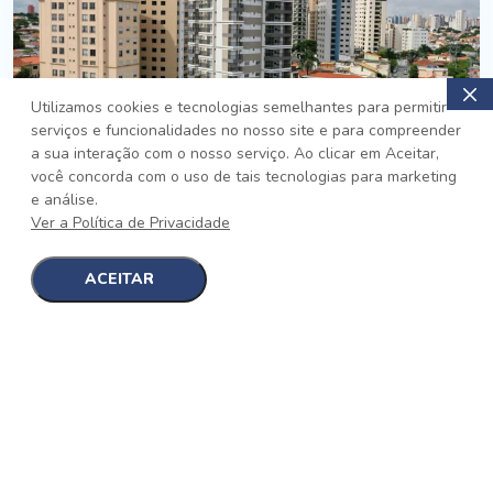
Utilizamos cookies e tecnologias semelhantes para permitir
serviços e funcionalidades no nosso site e para compreender
PRONTO
a sua interação com o nosso serviço. Ao clicar em Aceitar,
você concorda com o uso de tais tecnologias para marketing
Jardim da Saúde, São Paulo
e análise.
Auge Jardim da Saúde
Ver a Política de Privacidade
No auge da Flexibilidade
[saiba mais]
ACEITAR
1
1
detalhes