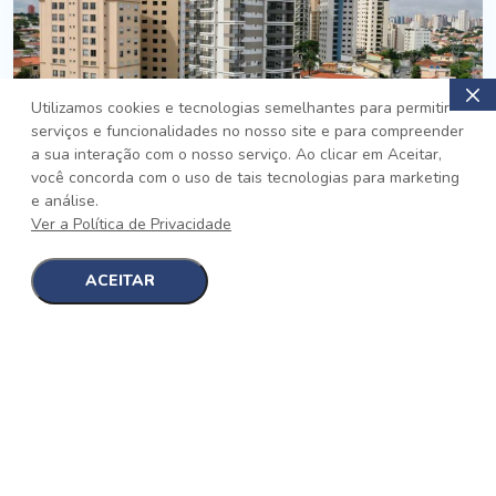
Utilizamos cookies e tecnologias semelhantes para permitir
serviços e funcionalidades no nosso site e para compreender
PRONTO
a sua interação com o nosso serviço. Ao clicar em Aceitar,
você concorda com o uso de tais tecnologias para marketing
Jardim da Saúde, São Paulo
e análise.
Auge Jardim da Saúde
Ver a Política de Privacidade
No auge da Flexibilidade
[saiba mais]
ACEITAR
1
1
detalhes