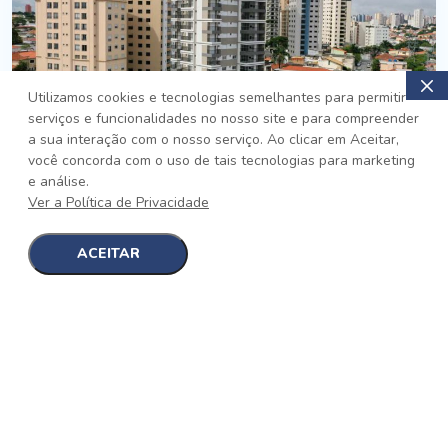
Utilizamos cookies e tecnologias semelhantes para permitir
serviços e funcionalidades no nosso site e para compreender
PRONTO
a sua interação com o nosso serviço. Ao clicar em Aceitar,
você concorda com o uso de tais tecnologias para marketing
Jardim da Saúde, São Paulo
e análise.
Auge Jardim da Saúde
Ver a Política de Privacidade
No auge da Flexibilidade
[saiba mais]
ACEITAR
1
1
detalhes